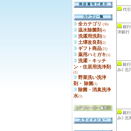
代引
全カテゴリ
(36)
銀行
温水除菌剤
(4)
洋銀行
洗濯用洗剤
(5)
土壌改良剤
(2)
ギフト商品
(21)
薬用ハミガキ
(1)
洗濯・キッチ
銀行
ン・住居用洗浄剤
み2 北
(1)
野菜洗い洗浄
剤・ 除菌
(1)
除菌・消臭洗浄
水
(1)
銀行
み3 北